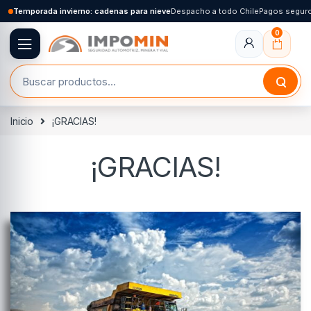
Skip to navigation
Skip to content
Temporada invierno: cadenas para nieve
Despacho a todo Chile
Pagos segur
0
Buscar por:
Inicio
¡GRACIAS!
¡GRACIAS!