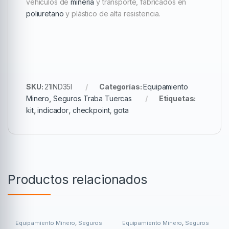
vehículos de
minería
y transporte, fabricados en
poliuretano
y plástico de alta resistencia.
SKU:
21IND35I
Categorías:
Equipamiento
Minero
,
Seguros Traba Tuercas
Etiquetas:
kit
,
indicador
,
checkpoint
,
gota
Productos relacionados
Equipamiento Minero
,
Seguros
Equipamiento Minero
,
Seguros
Traba Tuercas
Traba Tuercas