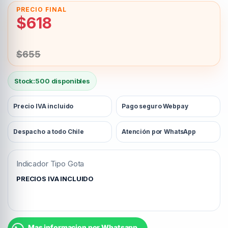
$
618
$
655
Stock:
500 disponibles
Precio IVA incluido
Pago seguro Webpay
Despacho a todo Chile
Atención por WhatsApp
Indicador Tipo Gota
PRECIOS IVA INCLUIDO
Mas informacion por Whatsapp