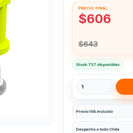
$
606
$
643
Stock:
737 disponibles
Indicador Tipo Gota 24 mm
Precio IVA incluido
Despacho a todo Chile