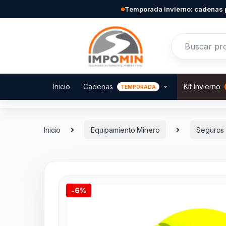
Skip to navigation
Skip to content
Temporada invierno: cadenas 
Search for:
Inicio
Cadenas
Kit Invierno
Inicio
Equipamiento Minero
Seguros 
-
6%