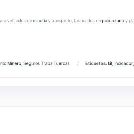
para vehículos de
minería
y transporte, fabricados en
poliuretano
y plá
nto Minero
,
Seguros Traba Tuercas
Etiquetas:
kit
,
indicador