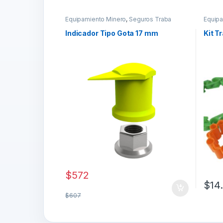
Equipamiento Minero
,
Seguros Traba
Equipa
Tuercas
Tuerc
Indicador Tipo Gota 17 mm
Kit T
$
572
$
14
$
607