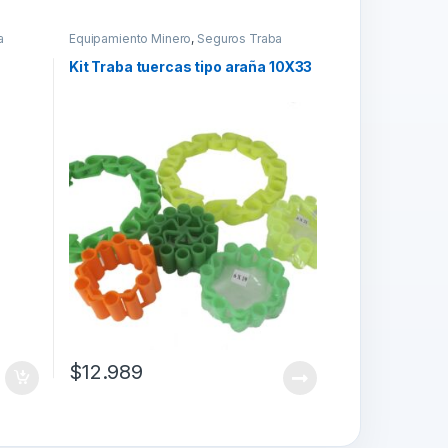
a
Equipamiento Minero
,
Seguros Traba
Tuercas
Kit Traba tuercas tipo araña 10X33
$
12.989