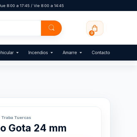
ue 8:00 a 17:45 / Vie 8:00 a 14:45
0
hicular
Incendios
Amarre
Contacto
 Traba Tuercas
po Gota 24 mm