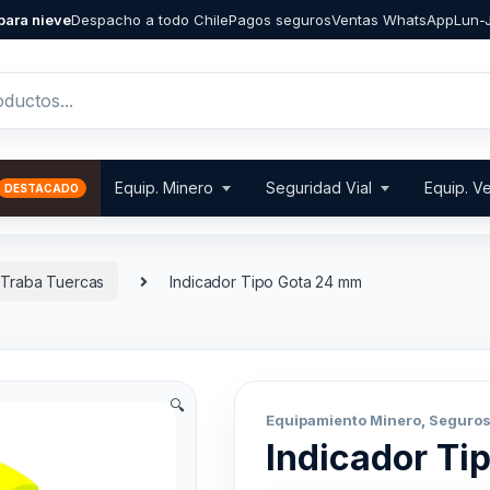
para nieve
Despacho a todo Chile
Pagos seguros
Ventas WhatsApp
Lun-J
Equip. Minero
Seguridad Vial
Equip. Ve
Traba Tuercas
Indicador Tipo Gota 24 mm
🔍
Equipamiento Minero
,
Seguros
Indicador Ti