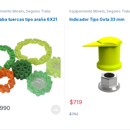
miento Minero
,
Seguros Traba
Equipamiento Minero
,
Seguros Trab
as
Tuercas
raba tuercas tipo araña 6X21
Indicador Tipo Gota 33 mm
$
719
.990
$
762