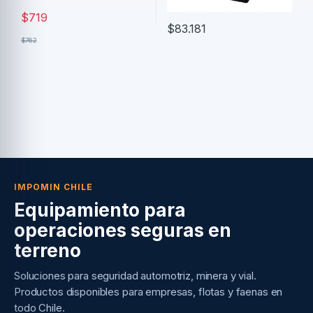
$
719
$
83.181
$
762
IMPOMIN CHILE
Equipamiento para
operaciones seguras en
terreno
Soluciones para seguridad automotriz, minera y vial.
Productos disponibles para empresas, flotas y faenas en
todo Chile.