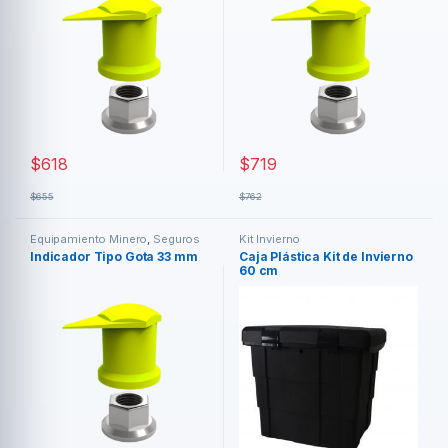
$
618
$
719
$
655
$
762
Equipamiento Minero
,
Seguros
Kit Invierno
Traba Tuercas
Indicador Tipo Gota 33 mm
Caja Plástica Kit de Invierno
60 cm