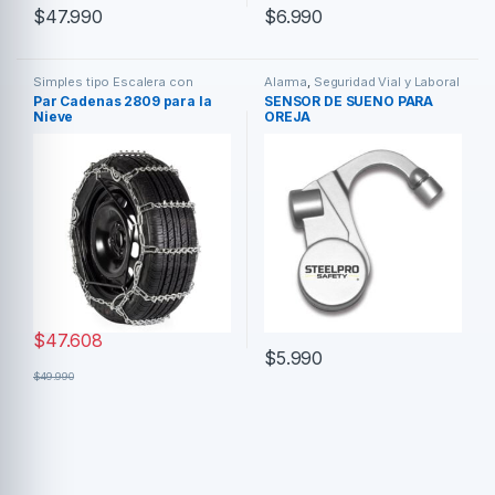
$
47.990
$
6.990
Simples tipo Escalera con
Alarma
,
Seguridad Vial y Laboral
rompe hielo
,
Cadenas
Par Cadenas 2809 para la
SENSOR DE SUENO PARA
Nieve
OREJA
$
47.608
$
5.990
$
49.990