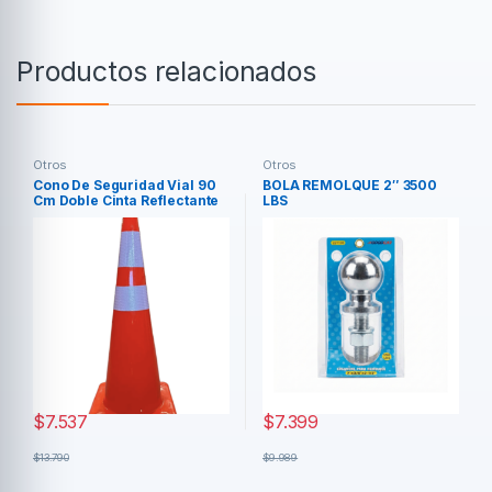
Productos relacionados
Otros
Otros
Cono De Seguridad Vial 90
BOLA REMOLQUE 2″ 3500
Cm Doble Cinta Reflectante
LBS
Naranja
$
7.537
$
7.399
$
13.790
$
9.989