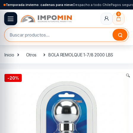
Skip to navigation
Skip to content
Temporada invierno: cadenas para nieve
Despacho a todo Chile
Pagos segur
0
Buscar por:
Inicio
Otros
BOLA REMOLQUE 1-7/8 2000 LBS
🔍
-
20%