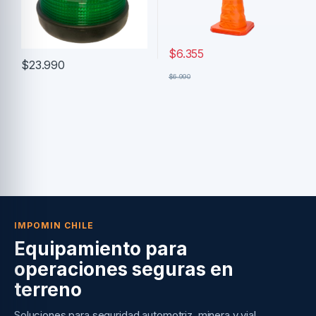
$
6.355
$
23.990
$
6.990
IMPOMIN CHILE
Equipamiento para
operaciones seguras en
terreno
Soluciones para seguridad automotriz, minera y vial.