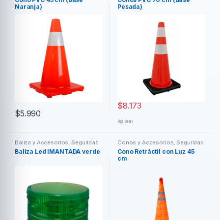
Naranja)
Pesada)
$
8.173
$
5.990
$
8.990
Baliza y Accesorios
,
Seguridad
Conos y Accesorios
,
Seguridad
Vial y Laboral
Vial y Laboral
Baliza Led IMANTADA verde
Cono Retráctil con Luz 45
cm