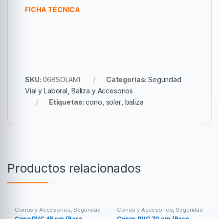
FICHA TÉCNICA
SKU:
06BSOLAMI
Categorías:
Seguridad
Vial y Laboral
,
Baliza y Accesorios
Etiquetas:
cono
,
solar
,
baliza
Productos relacionados
Conos y Accesorios
,
Seguridad
Conos y Accesorios
,
Seguridad
Vial y Laboral
Vial y Laboral
Cono PVC 45 cm (Base
Conos PVC 70 cm (Base