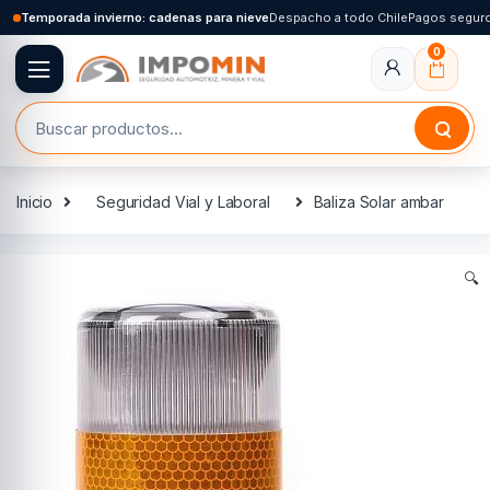
Skip to navigation
Skip to content
Temporada invierno: cadenas para nieve
Despacho a todo Chile
Pagos segur
0
Buscar por:
Inicio
Seguridad Vial y Laboral
Baliza Solar ambar
🔍