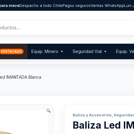
para nieve
Despacho a todo Chile
Pagos seguros
Ventas WhatsApp
Lun-J
Equip. Minero
Seguridad Vial
Equip. Ve
 Led IMANTADA Blanca
🔍
Baliza y Accesorios
,
Seguridad
Baliza Led 