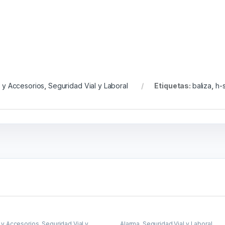
a y Accesorios
,
Seguridad Vial y Laboral
Etiquetas:
baliza
,
h-s
y Accesorios
,
Seguridad Vial y
Alarma
,
Seguridad Vial y Laboral