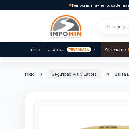
Skip to navigation
Skip to content
Temporada invierno: cadenas 
Search for:
Inicio
Cadenas
Kit Invierno
Inicio
Seguridad Vial y Laboral
Baliza