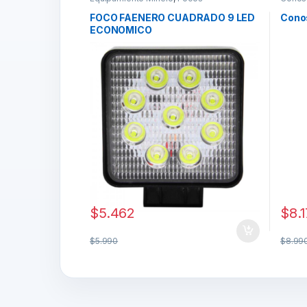
Labora
FOCO FAENERO CUADRADO 9 LED
Cono
ECONOMICO
$
5.462
$
8.
$
5.990
$
8.99