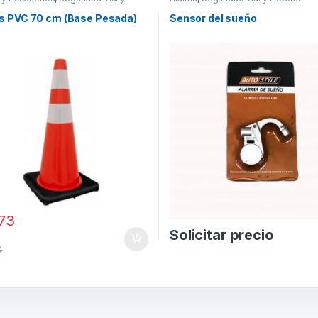
l
s PVC 70 cm (Base Pesada)
Sensor del sueño
173
Solicitar precio
0