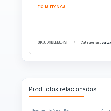
FICHA TÉCNICA
SKU:
06BLMBLHSI
Categorías:
Baliz
Productos relacionados
Equipamiento Minero
,
Focos
Conos 