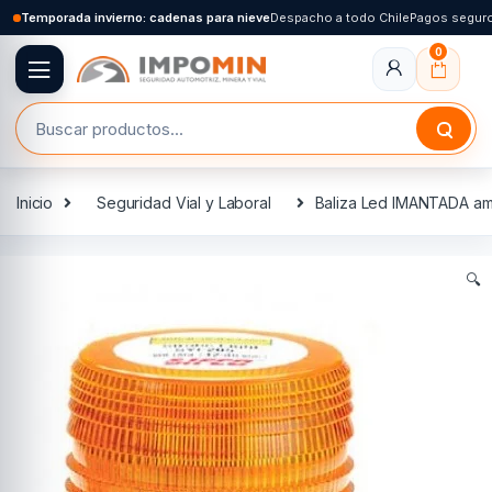
Skip to navigation
Skip to content
Temporada invierno: cadenas para nieve
Despacho a todo Chile
Pagos segur
0
Buscar por:
Inicio
Seguridad Vial y Laboral
Baliza Led IMANTADA a
🔍