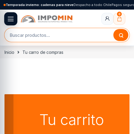
Skip to navigation
Skip to content
Temporada invierno: cadenas para nieve
Despacho a todo Chile
Pagos segur
0
Buscar por:
Inicio
Tu carro de compras
Tu carrito