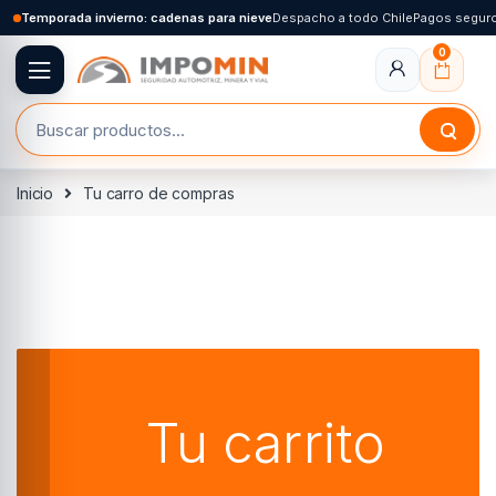
Skip to navigation
Skip to content
Temporada invierno: cadenas para nieve
Despacho a todo Chile
Pagos segur
0
Buscar por:
Inicio
Tu carro de compras
Tu carrito